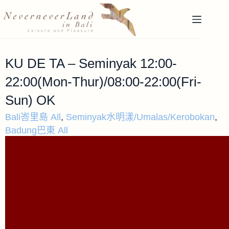
KU DE TA – Seminyak 12:00-
22:00(Mon-Thur)/08:00-22:00(Fri-
Sun) OK
Bali峇里島 All
,
Seminyak水明漾/Umalas/Kerobokan
,
Badung巴東 All