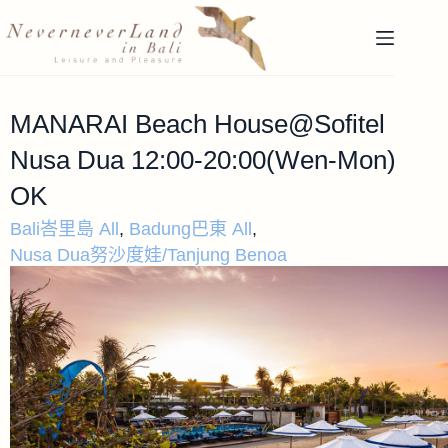
MANARAI Beach House@Sofitel
Nusa Dua 12:00-20:00(Wen-Mon)
OK
Bali峇里島 All
,
Badung巴東 All
,
Nusa Dua努沙度娃/Tanjung Benoa