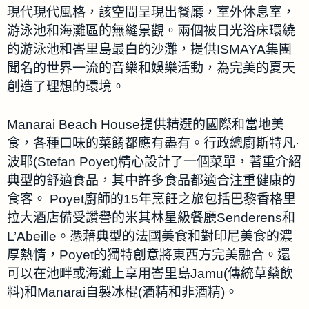
現代現代風格，該空間呈現出餐廳，室外休息室，
游泳池和海灘區的無縫景觀。兩個被日光浴床環繞
的游泳池和峇里島最白的沙灘，提供ISMAYA集團
聞名的世界一流的音樂和娛樂活動，為完美的夏天
創造了理想的環境。
Manarai Beach House提供精選的國際和當地美
食，各種口味的菜餚都應有盡有。行政總廚斯特凡·
波耶(Stefan Poyet)精心設計了一個菜單，著重介紹
典型的舒適食品，其中許多食品都適合注重健康的
食客。 Poyet廚師的15年烹飪之旅包括巴黎香格里
拉大酒店備受讚譽的米其林星級餐廳Senderens和
L’Abeille。憑藉典型的法國美食和對印尼美食的濃
厚熱情，Poyet的獨特創意將東西方完美融合。還
可以在池畔或海灘上享用峇里島Jamu(傳統草藥飲
料)和Manarai自製冰棍(酒精和非酒精)。