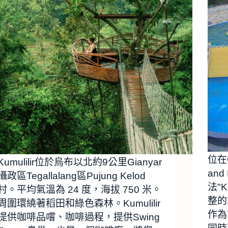
位在G
Kumulilir位於烏布以北約9公里Gianyar
and
攝政區Tegallalang區Pujung Kelod
法"
村。平均氣溫為 24 度，海拔 750 米。
整的
周圍環繞著稻田和綠色森林。Kumulilir
作為
提供咖啡品嚐、咖啡過程，提供Swing