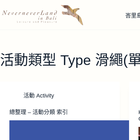
跳
至
峇里
主
要
內
容
活動類型 Type
滑繩(單車
活動 Activity
總整理 – 活動分類 索引