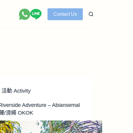
Contact Us
活動 Activity
 Riverside Adventure – Abiansemal
韆/滑繩 OKOK