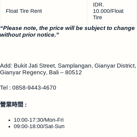
IDR.
Float Tire Rent
10.000/Float
Tire
“Please note, the price will be subject to change
without prior notice.”
Add: Bukit Jati Street, Samplangan, Gianyar District,
Gianyar Regency, Bali – 80512
Tel
:
0858-9443-4670
營業時間 :
10:00-17:30/Mon-Fri
09:00-18:00/Sat-Sun