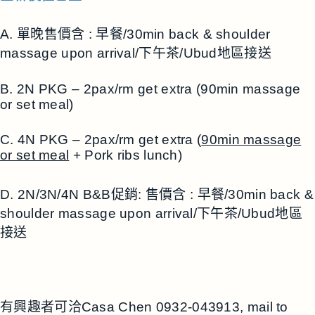
A. 單晚售價含 : 早餐/30min back & shoulder
massage upon arrival/下午茶/Ubud地區接送
B. 2N PKG – 2pax/rm get extra (90min massage
or set meal)
C. 4N PKG – 2pax/rm get extra (
90min massage
or set meal
+ Pork ribs lunch)
D. 2N/3N/4N B&B促銷: 售價含 : 早餐/30min back &
shoulder massage upon arrival/下午茶/Ubud地區
接送
有興趣者可洽Casa Chen 0932-043913, mail to