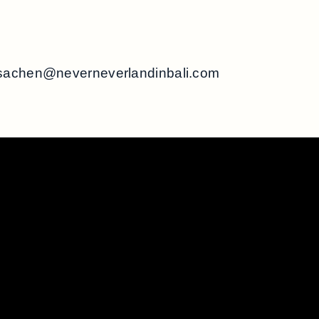
sachen@neverneverlandinbali.com