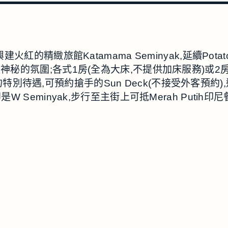
在腹地興建火紅的精緻旅館Katamama Seminyak,延續
神秘的氛圍;各式1房(全為大床,不提供加床服務)或
ad的特別待遇,可預約搶手的Sun Deck(不接受外客
右邊即是W Seminyak,步行至主街上可抵Merah Put