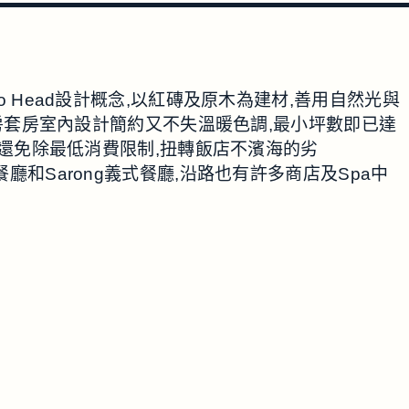
Potato Head設計概念,以紅磚及原木為建材,善用自然光與
2房套房室內設計簡約又不失溫暖色調,最小坪數即已達
預約),還免除最低消費限制,扭轉飯店不濱海的劣
ih印尼餐廳和Sarong義式餐廳,沿路也有許多商店及Spa中