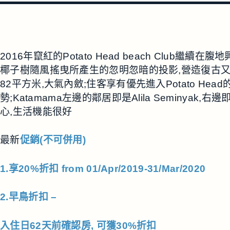
2016年竄紅的Potato Head beach Club繼續
椰子樹隨風搖曳所產生的忽明忽暗的投影,營造復古又
82平方米,大氣內斂;住客享有優先進入Potato He
勢;Katamama左邊的鄰居即是Alila Seminyak,
心,生活機能很好
最新
促銷(不可併用)
1.享20%
折扣 from 01/Apr/2019-31/Mar/2020
2.早鳥
折扣 –
入
住日62天前確認房, 可獲30%折扣