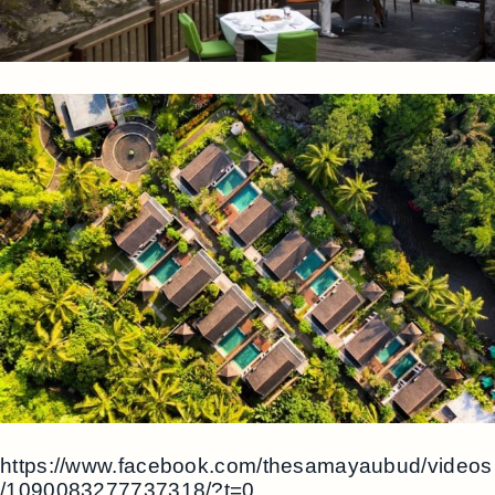
https://www.facebook.com/thesamayaubud/videos
/1090083277737318/?t=0