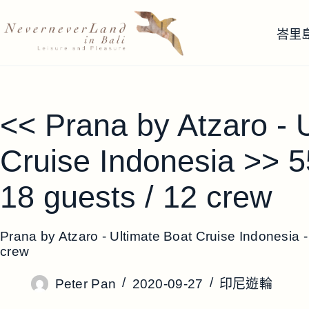
跳
至
峇里
主
要
內
容
<< Prana by Atzaro - 
Cruise Indonesia >> 5
18 guests / 12 crew
Prana by Atzaro - Ultimate Boat Cruise Indonesia -
crew
Peter Pan
2020-09-27
印尼遊輪