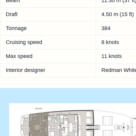
Beam
11.30 m (37 ft
Draft
4.50 m (15 ft)
Tonnage
384
Cruising speed
8 knots
Max speed
11 knots
Interior designer
Redman White