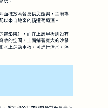
系統。
裡面擺放著餐桌供您娛樂，主廚為
配以來自地窖的精選葡萄酒。
的電影院），而在上層甲板則設有
寬敞的空間，上面鋪著寬大的沙發
和水上運動甲板，可進行潛水，浮