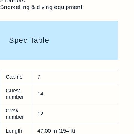
2 tenders
Snorkelling & diving equipment
Spec Table
Cabins
7
Guest
14
number
Crew
12
number
Length
47.00 m (154 ft)