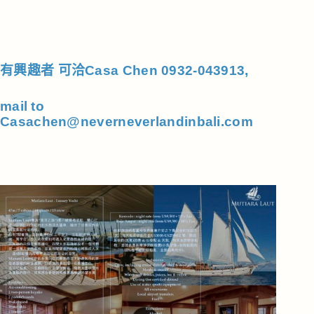
有興趣者 可洽Casa Chen 0932-043913,
mail to
Casachen@neverneverlandinbali.com