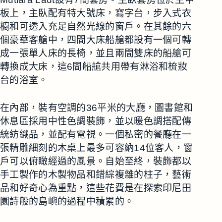
板上，主臥配有特大號床，寫字台，步入式衣
櫥和可透入充足自然光線的窗戶。在其餘的六
個豪華客艙中，四間大床船艙都設有一個可轉
成一張單人床的長椅，並且兩間雙床的船艙可
轉換成大床，這6間船艙共用帶有淋浴和梳妝
台的浴室。
在內部，裝有空調的36平米的大廳，圖書館和
休息區採用中性色調裝飾，並以暖色調搭配傳
統紡織品，並配有電視。一個私密的餐廳在一
張精雕細刻的木桌上最多可容納14位客人，窗
戶可以俯瞰經過的風景。自始至終，裝飾都以
手工製作的木製物品和錯綜複雜的柱子，藝術
品和好奇心為重點，這些花費是在探索印尼田
園詩般的島嶼的過程中積累的。