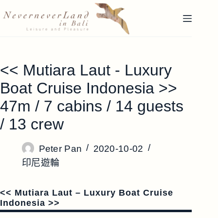
跳
至
主
要
內
<< Mutiara Laut - Luxury
容
Boat Cruise Indonesia >>
47m / 7 cabins / 14 guests
/ 13 crew
Peter Pan
2020-10-02
印尼遊輪
<< Mutiara Laut – Luxury Boat Cruise
Indonesia >>