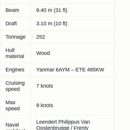
Beam
9.40 m (31 ft)
Draft
3.10 m (10 ft)
Tonnage
252
Hull
Wood
material
Engines
Yanmar 6AYM – ETE 485KW
Cruising
7 knots
speed
Max
9 knots
speed
Leendert Philippus Van
Naval
Oostenbrugge / Frenty