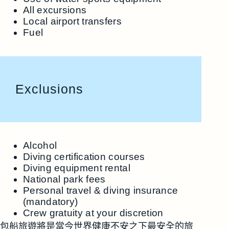
All excursions
Local airport transfers
Fuel
Exclusions
Alcohol
Diving certification courses
Diving equipment rental
National park fees
Personal travel & diving insurance
(mandatory)
Crew gratuity at your discretion
包船旅遊將是當今世界健康不安之下最安全的旅