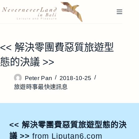
跳
至
主
要
內
容
<< 解決零團費惡質旅遊型
態的決議 >>
Peter Pan
2018-10-25
旅遊時事最快速訊息
<< 解決零團費惡質旅遊型態的決
議 >>
from Liputan6.com