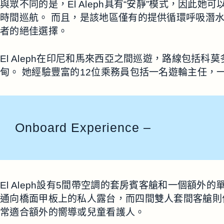
與眾不同的是，El Aleph具有“安靜”模式，因此
時間巡航。 而且，是該地區僅有的提供循環呼吸潛
者的絕佳選擇。
El Aleph在印尼和馬來西亞之間巡遊，路線包括
甸。 她經驗豐富的12位乘務員包括一名遊輪主任，
Onboard Experience –
El Aleph設有5間帶空調的套房賓客艙和一個額外
通向橋面甲板上的私人露台，而四間雙人套間客艙則
常適合額外的嚮導或兒童看護人。