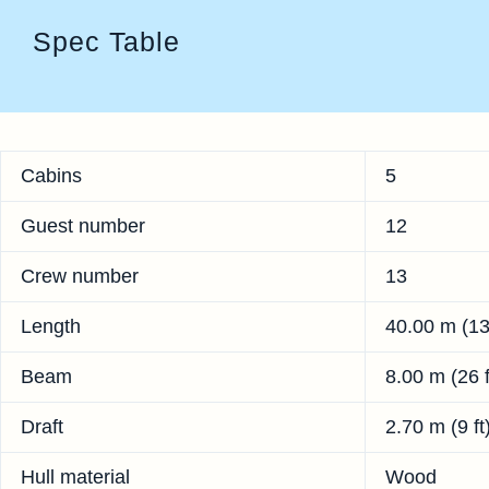
Spec Table
Cabins
5
Guest number
12
Crew number
13
Length
40.00 m (13
Beam
8.00 m (26 f
Draft
2.70 m (9 ft
Hull material
Wood