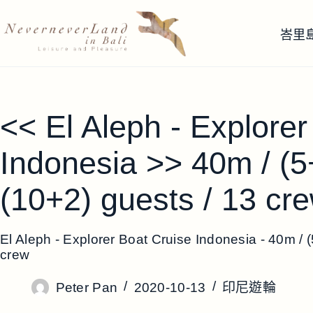
跳
至
峇里
主
要
內
容
<< El Aleph - Explorer
Indonesia >> 40m / (5
(10+2) guests / 13 cr
El Aleph - Explorer Boat Cruise Indonesia - 40m / (
crew
Peter Pan
2020-10-13
印尼遊輪