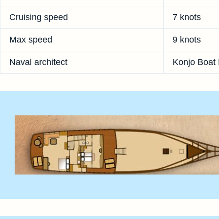
Cruising speed
7 knots
Max speed
9 knots
Naval architect
Konjo Boat 