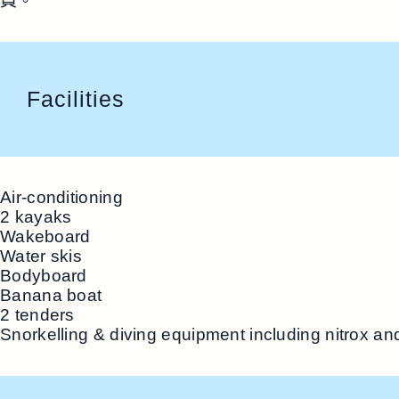
員。
Facilities
Air-conditioning
2 kayaks
Wakeboard
Water skis
Bodyboard
Banana boat
2 tenders
Snorkelling & diving equipment including nitrox an