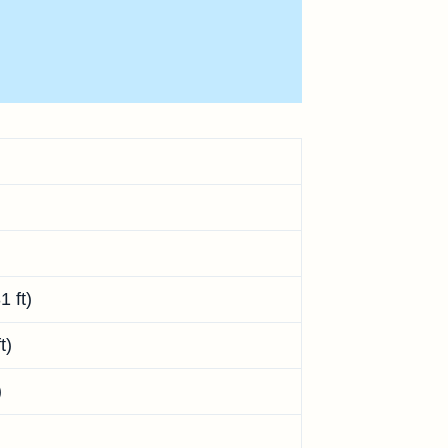
1 ft)
t)
)