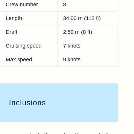
Crew number
8
Length
34.00 m (112 ft)
Draft
2.50 m (8 ft)
Cruising speed
7 knots
Max speed
9 knots
Inclusions