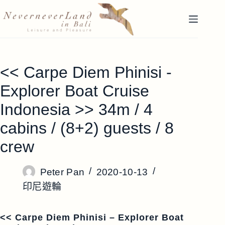
跳
至
主
要
內
<< Carpe Diem Phinisi -
容
Explorer Boat Cruise
Indonesia >> 34m / 4
cabins / (8+2) guests / 8
crew
Peter Pan
2020-10-13
印尼遊輪
<< Carpe Diem Phinisi – Explorer Boat