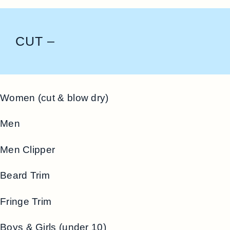
CUT –
Women (cut & blow dry)
Men
Men Clipper
Beard Trim
Fringe Trim
Boys & Girls (under 10)