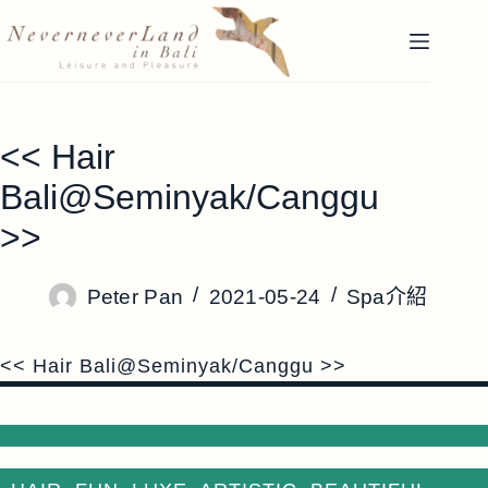
跳
至
主
要
內
<< Hair
容
Bali@Seminyak/Canggu
>>
Peter Pan
2021-05-24
Spa介紹
<< Hair Bali@Seminyak/Canggu >>