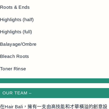
Roots & Ends
Highlights (half)
Highlights (full)
Balayage/Ombre
Bleach Roots
Toner Rinse
OUR TEAM –
在Hair Bali，擁有一支由高技能和才華橫溢的創意設