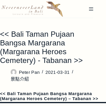
跳
至
主
要
內
<< Bali Taman Pujaan
容
Bangsa Margarana
(Margarana Heroes
Cemetery) - Tabanan >>
Peter Pan
2021-03-31
景點介紹
<< Bali Taman Pujaan Bangsa Margarana
(Margarana Heroes Cemetery) – Tabanan >>