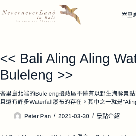
跳
至
峇里
主
要
內
容
<< Bali Aling Aling Wa
Buleleng >>
峇里島北端的Buleleng攝政區不僅有以野生海豚景點而聞
且還有許多Waterfall瀑布的存在。其中之一就是“Aling Ali
Peter Pan
2021-03-30
景點介紹