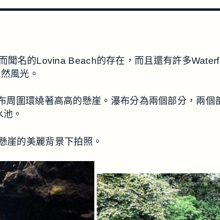
的Lovina Beach的存在，而且還有許多Waterfal
自然風光。
懸崖上方約35米。瀑布周圍環繞著高高的懸崖。瀑布分為兩個
水池。
懸崖的美麗背景下拍照。