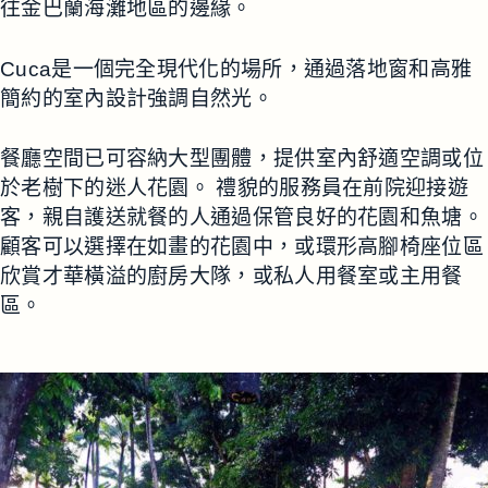
往金巴蘭海灘地區的邊緣。
Cuca是一個完全現代化的場所，通過落地窗和高雅
簡約的室內設計強調自然光。
餐廳空間已可容納大型團體，提供室內舒適空調或位
於老樹下的迷人花園。 禮貌的服務員在前院迎接遊
客，親自護送就餐的人通過保管良好的花園和魚塘。
顧客可以選擇在如畫的花園中，或環形高腳椅座位區
欣賞才華橫溢的廚房大隊，或私人用餐室或主用餐
區。