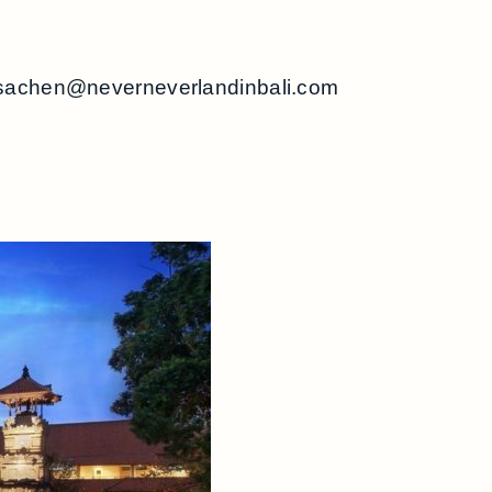
sachen@neverneverlandinbali.com