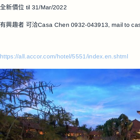
全新價位 til 31/Mar/2022
有興趣者 可洽Casa Chen 0932-043913, mail to
ca
https://all.accor.com/hotel/5551/index.en.shtml